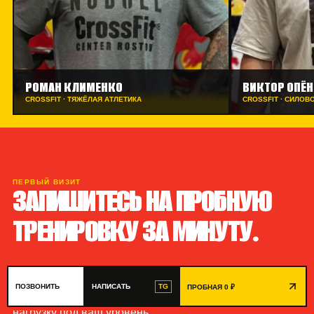
РОМАН КЛИМЕНКО
ВИКТОР ОПЁ
CROSSFIT · ТЯЖЁЛАЯ АТЛЕТИКА
CROSSFIT · СИЛОВ
ПЕРВЫЙ ВИЗИТ
ЗАПИШИТЕСЬ НА ПРОБНУЮ
ТРЕНИРОВКУ ЗА МИНУТУ.
Выберите удобное время вместе с администратором.
TG
ПОЗВОНИТЬ
НАПИСАТЬ
ПРОБНАЯ 0 ₽
На тренировке тренер покажет движения и подстроит
нагрузку под ваш уровень.