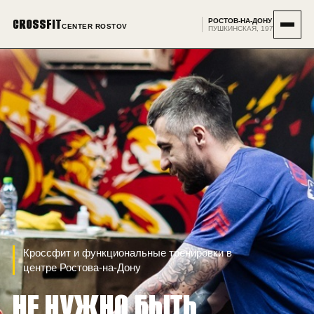
CROSSFIT
РОСТОВ-НА-ДОНУ
CENTER ROSTOV
ПУШКИНСКАЯ, 197
Кроссфит и функциональные тренировки в
центре
Ростова-на-Дону
НЕ НУЖНО БЫТЬ