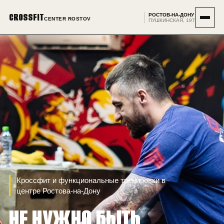
CROSSFIT
РОСТОВ-НА-ДОНУ
CENTER ROSTOV
ПУШКИНСКАЯ, 197
Кроссфит и функциональные тренировки в
центре
Ростова-на-Дону
НЕ НУЖНО БЫТЬ