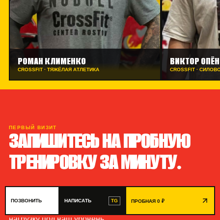
РОМАН КЛИМЕНКО
ВИКТОР ОПЁ
CROSSFIT · ТЯЖЁЛАЯ АТЛЕТИКА
CROSSFIT · СИЛОВ
ПЕРВЫЙ ВИЗИТ
ЗАПИШИТЕСЬ НА ПРОБНУЮ
ТРЕНИРОВКУ ЗА МИНУТУ.
Выберите удобное время вместе с администратором.
TG
ПОЗВОНИТЬ
НАПИСАТЬ
ПРОБНАЯ 0 ₽
На тренировке тренер покажет движения и подстроит
нагрузку под ваш уровень.